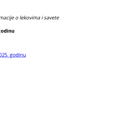
macije o lekovima i savete
godinu
025. godinu