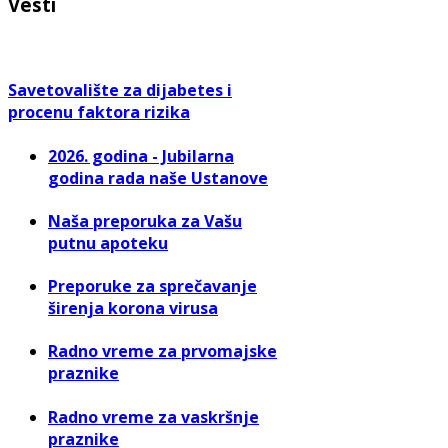
Vesti
Savetovalište za dijabetes i
procenu faktora rizika
2026. godina - Jubilarna
godina rada naše Ustanove
Naša preporuka za Vašu
putnu apoteku
Preporuke za sprečavanje
širenja korona virusa
Radno vreme za prvomajske
praznike
Radno vreme za vaskršnje
praznike