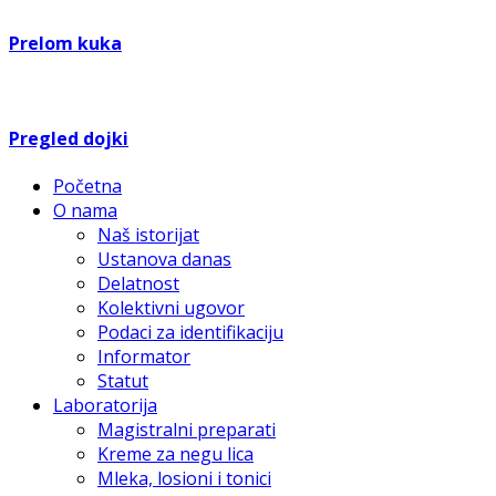
Prelom kuka
Pregled dojki
Početna
O nama
Naš istorijat
Ustanova danas
Delatnost
Kolektivni ugovor
Podaci za identifikaciju
Informator
Statut
Laboratorija
Magistralni preparati
Kreme za negu lica
Mleka, losioni i tonici