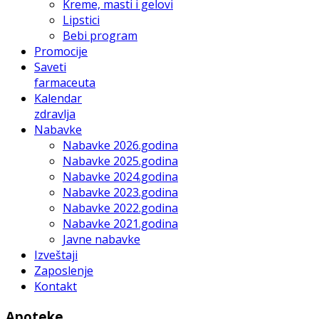
Kreme, masti i gelovi
Lipstici
Bebi program
Promocije
Saveti
farmaceuta
Kalendar
zdravlja
Nabavke
Nabavke 2026.godina
Nabavke 2025.godina
Nabavke 2024.godina
Nabavke 2023.godina
Nabavke 2022.godina
Nabavke 2021.godina
Javne nabavke
Izveštaji
Zaposlenje
Kontakt
Apoteke