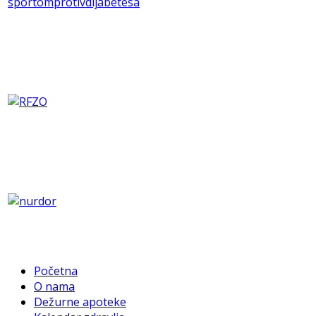
Početna
O nama
Dežurne apoteke