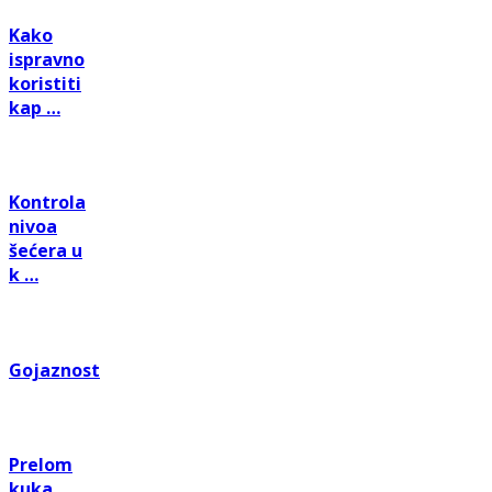
Kako
ispravno
koristiti
kap …
Kontrola
nivoa
šećera u
k …
Gojaznost
Prelom
kuka