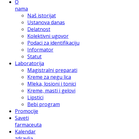
O
nama
Naš istorijat
Ustanova danas
Delatnost
Kolektivni ugovor
Podaci za identifikaciju
Informator
Statut
Laboratorija
Magistralni preparati
Kreme za negu lica
Mleka, losioni i tonici
Kreme, masti i gelovi
Lipstici
Bebi program
Promocije
Saveti
farmaceuta
Kalendar
zdravlja