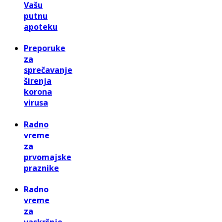
Vašu
putnu
apoteku
Preporuke
za
sprečavanje
širenja
korona
virusa
Radno
vreme
za
prvomajske
praznike
Radno
vreme
za
vaskršnje