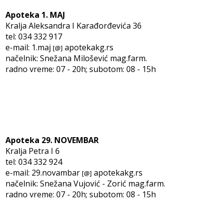
Apoteka 1. MAJ
Kralja Aleksandra I Karađorđevića 36
tel: 034 332 917
e-mail: 1.maj
apotekakg.rs
[@]
načelnik: Snežana Milošević mag.farm.
radno vreme: 07 - 20h; subotom: 08 - 15h
Apoteka 29. NOVEMBAR
Kralja Petra I 6
tel: 034 332 924
e-mail: 29.novambar
apotekakg.rs
[@]
načelnik: Snežana Vujović - Zorić mag.farm.
radno vreme: 07 - 20h; subotom: 08 - 15h