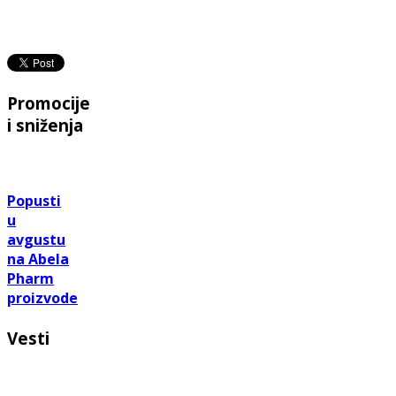
Promocije
i sniženja
Popusti
u
avgustu
na Abela
Pharm
proizvode
Vesti