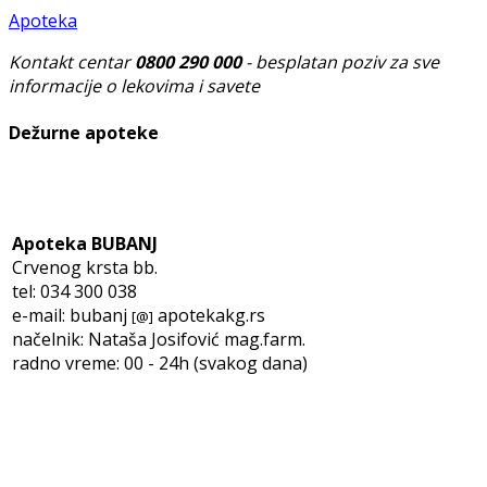
Apoteka
Kontakt centar
0800 290 000
- besplatan poziv za sve
informacije o lekovima i savete
Dežurne apoteke
Apoteka BUBANJ
Crvenog krsta bb.
tel: 034 300 038
e-mail: bubanj
apotekakg.rs
[@]
načelnik: Nataša Josifović mag.farm.
radno vreme: 00 - 24h (svakog dana)