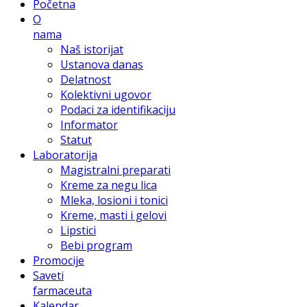
Početna
O
nama
Naš istorijat
Ustanova danas
Delatnost
Kolektivni ugovor
Podaci za identifikaciju
Informator
Statut
Laboratorija
Magistralni preparati
Kreme za negu lica
Mleka, losioni i tonici
Kreme, masti i gelovi
Lipstici
Bebi program
Promocije
Saveti
farmaceuta
Kalendar