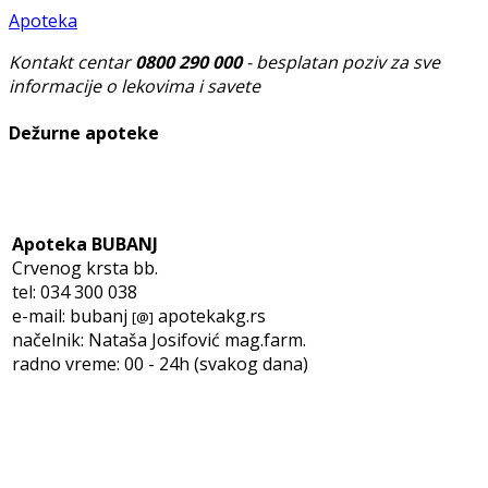
Apoteka
Kontakt centar
0800 290 000
- besplatan poziv za sve
informacije o lekovima i savete
Dežurne apoteke
Apoteka BUBANJ
Crvenog krsta bb.
tel: 034 300 038
e-mail: bubanj
apotekakg.rs
[@]
načelnik: Nataša Josifović mag.farm.
radno vreme: 00 - 24h (svakog dana)