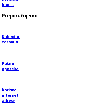
kap …
Preporučujemo
Kalendar
zdravlja
Putna
apoteka
Korisne
internet
adrese