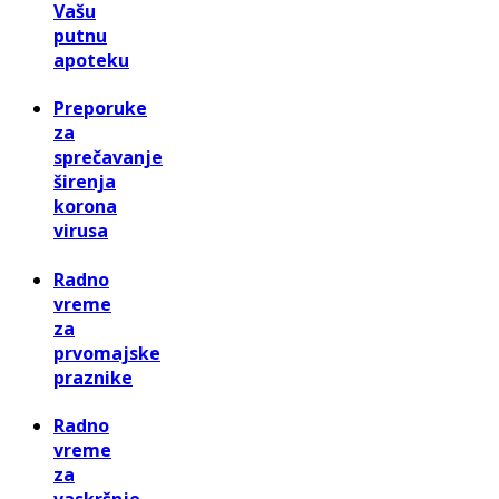
Vašu
putnu
apoteku
Preporuke
za
sprečavanje
širenja
korona
virusa
Radno
vreme
za
prvomajske
praznike
Radno
vreme
za
vaskršnje