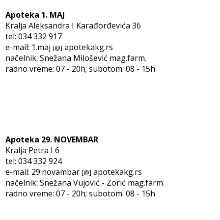
Apoteka 1. MAJ
Kralja Aleksandra I Karađorđevića 36
tel: 034 332 917
e-mail: 1.maj
apotekakg.rs
[@]
načelnik: Snežana Milošević mag.farm.
radno vreme: 07 - 20h; subotom: 08 - 15h
Apoteka 29. NOVEMBAR
Kralja Petra I 6
tel: 034 332 924
e-mail: 29.novambar
apotekakg.rs
[@]
načelnik: Snežana Vujović - Zorić mag.farm.
radno vreme: 07 - 20h; subotom: 08 - 15h