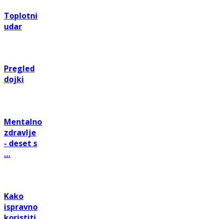
Toplotni
udar
Pregled
dojki
Mentalno
zdravlje
- deset s
…
Kako
ispravno
koristiti