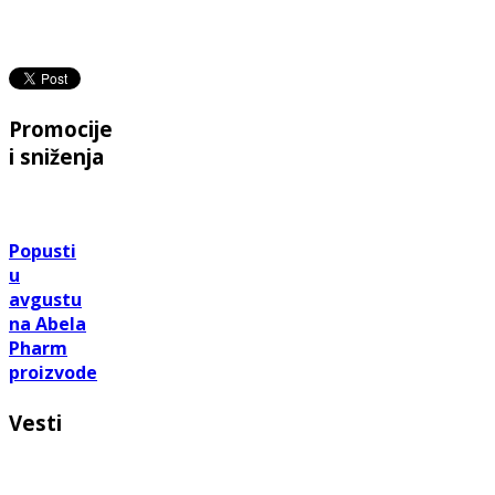
Promocije
i sniženja
Popusti
u
avgustu
na Abela
Pharm
proizvode
Vesti