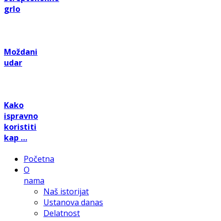
grlo
Moždani
udar
Kako
ispravno
koristiti
kap …
Početna
O
nama
Naš istorijat
Ustanova danas
Delatnost