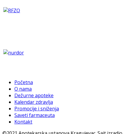
Početna
O nama
Dežurne apoteke
Kalendar zdravlja
Promocije i sniženja
Saveti farmaceuta
Kontakt
©2021 Apotekarska ustanova Kragujevac. Sajt izradio