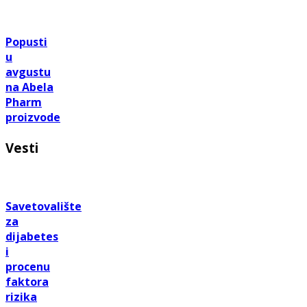
Popusti
u
avgustu
na Abela
Pharm
proizvode
Vesti
Savetovalište
za
dijabetes
i
procenu
faktora
rizika