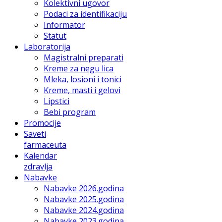
Kolektivni ugovor
Podaci za identifikaciju
Informator
Statut
Laboratorija
Magistralni preparati
Kreme za negu lica
Mleka, losioni i tonici
Kreme, masti i gelovi
Lipstici
Bebi program
Promocije
Saveti
farmaceuta
Kalendar
zdravlja
Nabavke
Nabavke 2026.godina
Nabavke 2025.godina
Nabavke 2024.godina
Nabavke 2023.godina