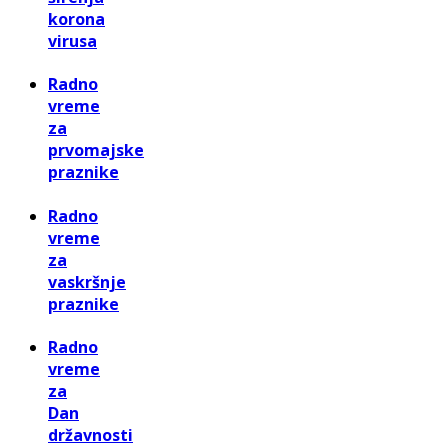
korona
virusa
Radno
vreme
za
prvomajske
praznike
Radno
vreme
za
vaskršnje
praznike
Radno
vreme
za
Dan
državnosti